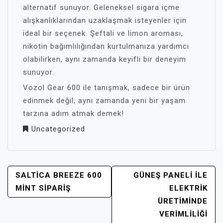
alternatif sunuyor. Geleneksel sigara içme
alışkanlıklarından uzaklaşmak isteyenler için
ideal bir seçenek. Şeftali ve limon aroması,
nikotin bağımlılığından kurtulmanıza yardımcı
olabilirken, aynı zamanda keyifli bir deneyim
sunuyor.
Vozol Gear 600 ile tanışmak, sadece bir ürün
edinmek değil, aynı zamanda yeni bir yaşam
tarzına adım atmak demek!
Uncategorized
YAZI
SALTICA BREEZE 600
GÜNEŞ PANELI ILE
GEZINMESI
MINT SIPARIŞ
ELEKTRIK
ÜRETIMINDE
VERIMLILIĞI