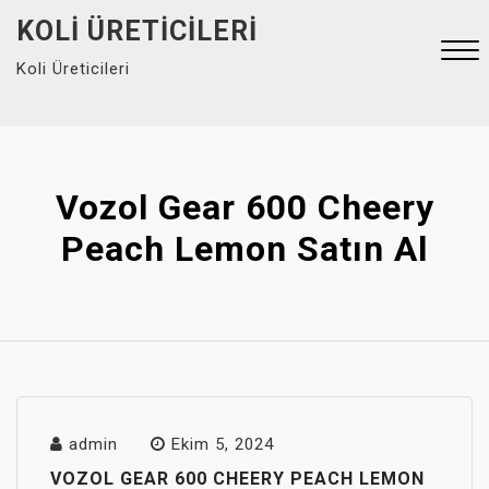
Skip
KOLI ÜRETICILERI
to
Koli Üreticileri
content
Close
Menu
Vozol Gear 600 Cheery
Peach Lemon Satın Al
admin
Ekim 5, 2024
VOZOL GEAR 600 CHEERY PEACH LEMON