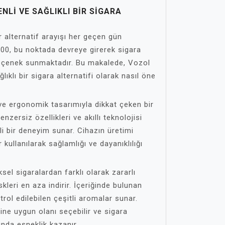
NLI VE SAĞLIKLI BIR SIGARA
ir alternatif arayışı her geçen gün
00, bu noktada devreye girerek sigara
 seçenek sunmaktadır. Bu makalede, Vozol
ıklı bir sigara alternatifi olarak nasıl öne
e ergonomik tasarımıyla dikkat çeken bir
enzersiz özellikleri ve akıllı teknolojisi
li bir deneyim sunar. Cihazın üretimi
 kullanılarak sağlamlığı ve dayanıklılığı
ksel sigaralardan farklı olarak zararlı
kleri en aza indirir. İçeriğinde bulunan
ontrol edilebilen çeşitli aromalar sunar.
rine uygun olanı seçebilir ve sigara
nda esneklik kazanır.