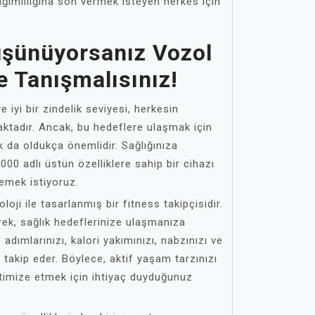
ğımlılığına son vermek isteyen herkes için
üşünüyorsanız Vozol
e Tanışmalısınız!
iyi bir zindelik seviyesi, herkesin
aktadır. Ancak, bu hedeflere ulaşmak için
da oldukça önemlidir. Sağlığınıza
00 adlı üstün özelliklere sahip bir cihazı
lemek istiyoruz.
ji ile tasarlanmış bir fitness takipçisidir.
erek, sağlık hedeflerinize ulaşmanıza
, adımlarınızı, kalori yakımınızı, nabzınızı ve
k takip eder. Böylece, aktif yaşam tarzınızı
ptimize etmek için ihtiyaç duyduğunuz