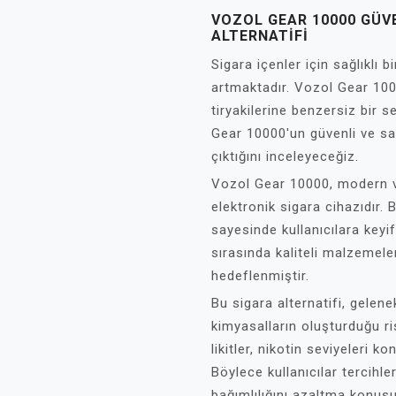
VOZOL GEAR 10000 GÜVE
ALTERNATIFI
Sigara içenler için sağlıklı b
artmaktadır. Vozol Gear 100
tiryakilerine benzersiz bir
Gear 10000'un güvenli ve sağl
çıktığını inceleyeceğiz.
Vozol Gear 10000, modern v
elektronik sigara cihazıdır. B
sayesinde kullanıcılara keyif
sırasında kaliteli malzemeler
hedeflenmiştir.
Bu sigara alternatifi, gelene
kimyasalların oluşturduğu ris
likitler, nikotin seviyeleri k
Böylece kullanıcılar tercihle
bağımlılığını azaltma konusu