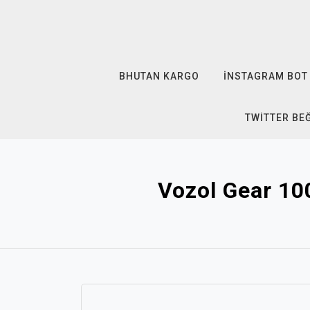
Skip
to
content
BHUTAN KARGO
İNSTAGRAM BOT 
TWITTER BE
Vozol Gear 100