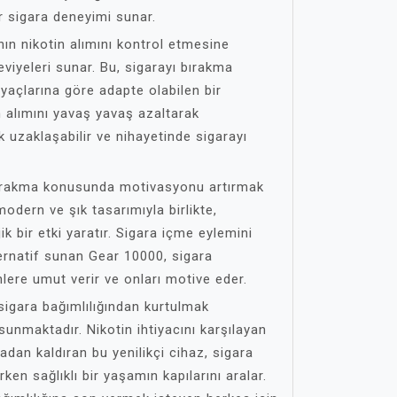
ir sigara deneyimi sunar.
nın nikotin alımını kontrol etmesine
eviyeleri sunar. Bu, sigarayı bırakma
tiyaçlarına göre adapte olabilen bir
tin alımını yavaş yavaş azaltarak
k uzaklaşabilir ve nihayetinde sigarayı
bırakma konusunda motivasyonu artırmak
modern ve şık tasarımıyla birlikte,
ik bir etki yaratır. Sigara içme eylemini
lternatif sunan Gear 10000, sigara
lere umut verir ve onları motive eder.
igara bağımlılığından kurtulmak
sunmaktadır. Nikotin ihtiyacını karşılayan
tadan kaldıran bu yenilikçi cihaz, sigara
rken sağlıklı bir yaşamın kapılarını aralar.