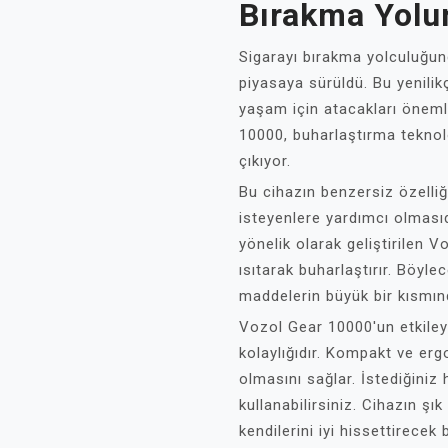
Bırakma Yolu
Sigarayı bırakma yolculuğun
piyasaya sürüldü. Bu yenilikçi
yaşam için atacakları önemli
10000, buharlaştırma teknolo
çıkıyor.
Bu cihazın benzersiz özelliğ
isteyenlere yardımcı olmasıdı
yönelik olarak geliştirilen V
ısıtarak buharlaştırır. Böyle
maddelerin büyük bir kısmınd
Vozol Gear 10000'un etkileyi
kolaylığıdır. Kompakt ve erg
olmasını sağlar. İstediğiniz
kullanabilirsiniz. Cihazın ş
kendilerini iyi hissettirecek