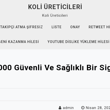
KOLI ÜRETICILERI
Koli Üreticileri
TAKIPÇI ATMA ŞIFRESIZ
LISTE
ONAY
RETWEET HI
ĞENI KAZANMA HILESI
YOUTUBE DISLIKE YÜKLEME HILESI
00 Güvenli Ve Sağlıklı Bir Sig
admin
Nisan 28, 20