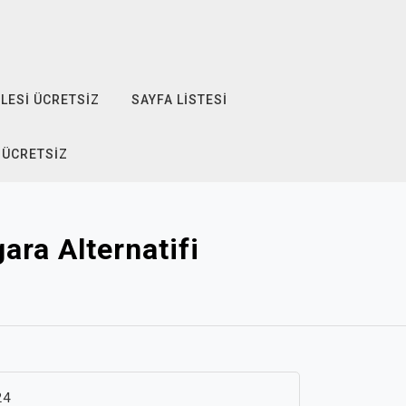
LESI ÜCRETSIZ
SAYFA LISTESI
 ÜCRETSIZ
ara Alternatifi
24