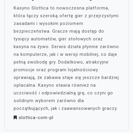
Kasyno Slottica to nowoczesna platforma,
która łączy szeroką ofertę gier z przejrzystymi
zasadami i wysokim poziomem
bezpieczeństwa. Gracze mają dostęp do
tysięcy automatów, gier stołowych oraz
kasyna na żywo. Serwis działa płynnie zarówno
na komputerze, jak i w wersji mobilnej, co daje
pełną swobodę gry. Dodatkowo, atrakcyjne
promocje oraz program lojalnościowy
sprawiają, że zabawa staje się jeszcze bardziej
opłacalna. Kasyno stawia również na
uczciwość i odpowiedzialną grę, co czyni go
solidnym wyborem zarówno dla
początkujących, jak i zaawansowanych graczy.
slottica-com-pl