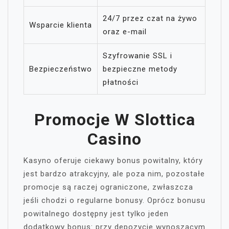
24/7 przez czat na żywo
Wsparcie klienta
oraz e-mail
Szyfrowanie SSL i
Bezpieczeństwo
bezpieczne metody
płatności
Promocje W Slottica
Casino
Kasyno oferuje ciekawy bonus powitalny, który
jest bardzo atrakcyjny, ale poza nim, pozostałe
promocje są raczej ograniczone, zwłaszcza
jeśli chodzi o regularne bonusy. Oprócz bonusu
powitalnego dostępny jest tylko jeden
dodatkowy bonus: przy depozycie wynoszącym