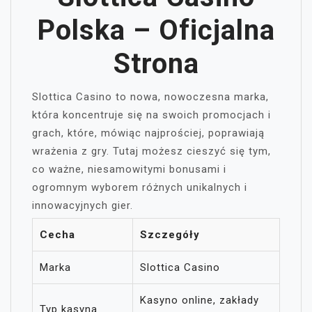
Polska – Oficjalna
Strona
Slottica Casino to nowa, nowoczesna marka,
która koncentruje się na swoich promocjach i
grach, które, mówiąc najprościej, poprawiają
wrażenia z gry. Tutaj możesz cieszyć się tym,
co ważne, niesamowitymi bonusami i
ogromnym wyborem różnych unikalnych i
innowacyjnych gier.
Cecha
Szczegóły
Marka
Slottica Casino
Kasyno online, zakłady
Typ kasyna