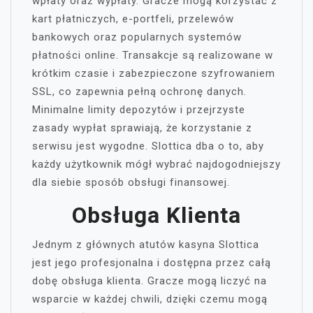
wpłaty oraz wypłaty. Gracze mogą korzystać z
kart płatniczych, e-portfeli, przelewów
bankowych oraz popularnych systemów
płatności online. Transakcje są realizowane w
krótkim czasie i zabezpieczone szyfrowaniem
SSL, co zapewnia pełną ochronę danych.
Minimalne limity depozytów i przejrzyste
zasady wypłat sprawiają, że korzystanie z
serwisu jest wygodne. Slottica dba o to, aby
każdy użytkownik mógł wybrać najdogodniejszy
dla siebie sposób obsługi finansowej.
Obsługa Klienta
Jednym z głównych atutów kasyna Slottica
jest jego profesjonalna i dostępna przez całą
dobę obsługa klienta. Gracze mogą liczyć na
wsparcie w każdej chwili, dzięki czemu mogą