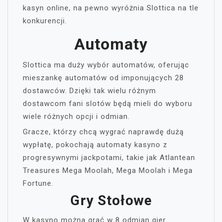
kasyn online, na pewno wyróżnia Slottica na tle
konkurencji.
Automaty
Slottica ma duży wybór automatów, oferując
mieszankę automatów od imponujących 28
dostawców. Dzięki tak wielu różnym
dostawcom fani slotów będą mieli do wyboru
wiele różnych opcji i odmian.
Gracze, którzy chcą wygrać naprawdę dużą
wypłatę, pokochają automaty kasyno z
progresywnymi jackpotami, takie jak Atlantean
Treasures Mega Moolah, Mega Moolah i Mega
Fortune.
Gry Stołowe
W kasyno można grać w 8 odmian gier