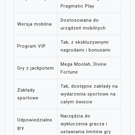
Pragmatic Play
Dostosowana do
Wersja mobilna
urządzeń mobilnych
Tak, z ekskluzywnymi
Program VIP
nagrodami i bonusami
Mega Moolah, Divine
Gry z jackpotem
Fortune
Tak, dostępne zakłady na
Zakłady
wydarzenia sportowe na
sportowe
całym świecie
Narzędzia do
Odpowiedzialne
wykluczenia gracza i
gry
ustawiania limitów gry