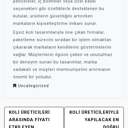
pencereler, iç bölmeler veya özel baskı
seçenekleri gibi özelliklerle desteklenen bu
kutular, ürünlerin güvenliğini artırırken
markaların kişiselleştirme imkanı sunar.
Eşsiz koli tasarımlarıyla öne çıkan firmalar,
paketleme sürecini sıradan bir işlem olmaktan
çıkararak markaların kendilerini göstermelerini
sağlar. Müşterilerin ilgisini çeken ve unutulmaz
bir deneyim sunan bu tasarımlar, marka
sadakati ve müşteri memnuniyetini artırmanın
önemli bir yoludur.
Uncategorized
YAZI
KOLI ÜRETICILERI
KOLI ÜRETICILERIYLE
GEZINMESI
ARASINDA FIYATI
YAPILACAK EN
ETKILEYEN
DOĞRU