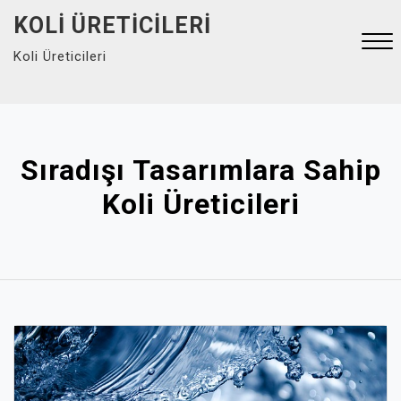
Skip
KOLI ÜRETICILERI
to
Koli Üreticileri
content
Close
Menu
Sıradışı Tasarımlara Sahip
Koli Üreticileri