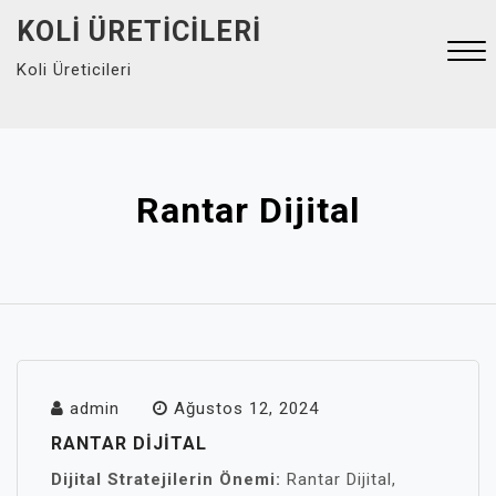
Skip
KOLI ÜRETICILERI
to
Koli Üreticileri
content
Close
Menu
Rantar Dijital
admin
Ağustos 12, 2024
RANTAR DIJITAL
Dijital Stratejilerin Önemi:
Rantar Dijital,