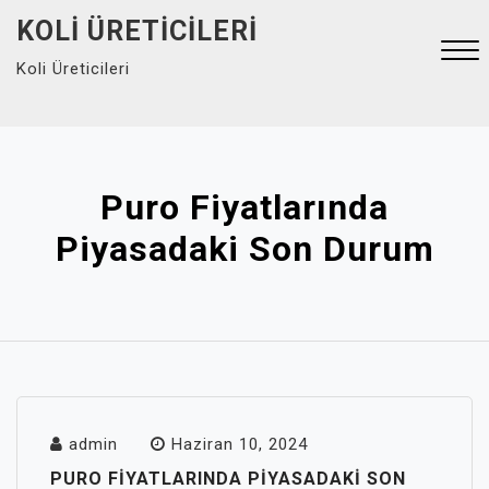
Skip
KOLI ÜRETICILERI
to
Koli Üreticileri
content
Close
Menu
Puro Fiyatlarında
Piyasadaki Son Durum
admin
Haziran 10, 2024
PURO FIYATLARINDA PIYASADAKI SON