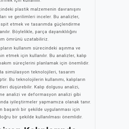
irmek için kullanılır.
içindeki plastik malzemenin davranışını
ı ve gerilimleri inceler. Bu analizler,
 tespit etmek ve tasarımda güçlendirme
anılır. Böylelikle, parça dayanıklılığını
anım ömrünü uzatabiliriz.
ıpların kullanım sürecindeki aşınma ve
etmek için kullanılır. Bu analizler, kalıp
kım süreçlerini planlamak için önemlidir.
nda simülasyon teknolojileri, tasarım
ptir. Bu teknolojilerin kullanımı, kalıpların
tleri düşürebilir. Kalıp dolgusu analizi,
me analizi ve deformasyon analizi gibi
ında iyileştirmeler yapmamıza olanak tanır.
ın başarılı bir şekilde uygulanması için
oğru bir şekilde kullanılması önemlidir.