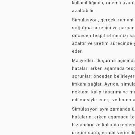
kullanıldığında, önemli avant
azaltabilir.
Simülasyon, gerçek zamanlı 
soğutma sürecini ve parçanın
önceden tespit etmemizi sağl
azaltır ve üretim sürecinde y
eder.
Maliyetleri düşürme açısınd
hataları erken aşamada tesp
sorunları önceden belirleyer
imkanı sağlar. Ayrıca, sim
noktası, kalıp tasarımı ve m
edilmesiyle enerji ve hammad
Simülasyon aynı zamanda üre
hatalarını erken aşamada tes
hızlandırır ve kalıp düzenle
üretim süreçlerinde verimlili