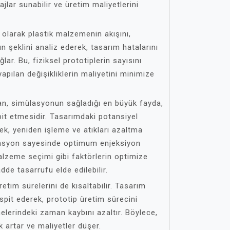
ajlar sunabilir ve üretim maliyetlerini
olarak plastik malzemenin akışını,
 şeklini analiz ederek, tasarım hatalarını
ar. Bu, fiziksel prototiplerin sayısını
apılan değişikliklerin maliyetini minimize
an, simülasyonun sağladığı en büyük fayda,
it etmesidir. Tasarımdaki potansiyel
ek, yeniden işleme ve atıkları azaltma
ülasyon sayesinde optimum enjeksiyon
alzeme seçimi gibi faktörlerin optimize
de tasarrufu elde edilebilir.
tim sürelerini de kısaltabilir. Tasarım
pit ederek, prototip üretim sürecini
melerindeki zaman kaybını azaltır. Böylece,
k artar ve maliyetler düşer.