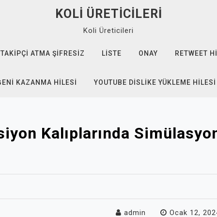
KOLI ÜRETICILERI
Koli Üreticileri
TAKIPÇI ATMA ŞIFRESIZ
LISTE
ONAY
RETWEET HI
ĞENI KAZANMA HILESI
YOUTUBE DISLIKE YÜKLEME HILESI
siyon Kalıplarında Simülasyon
admin
Ocak 12, 202