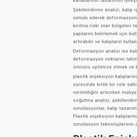
kanallarının tasarımını iyileşt
Şekillendirme analizi, kalıp 
simüle ederek deformasyonlar
kırılma riski olan bölgeleri
yapılarını belirlemek için kull
artırabilir ve kalıpların kull
Deformasyon analizi ise kal
deformasyon miktarını tahmin 
ömrünü optimize etmek ve ba
plastik enjeksiyon kalıpları
sürecinde kritik bir role sahi
verimliliğini artırırken maliye
soğutma analizi, şekillendir
simülasyonlar, kalıp tasarım
Plastik enjeksiyon kalıpların
simülasyon teknolojilerinin d