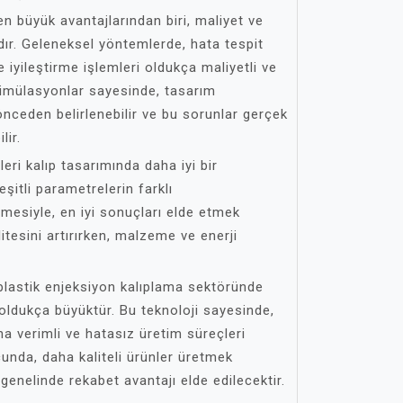
en büyük avantajlarından biri, maliyet ve
r. Geleneksel yöntemlerde, hata tespit
 iyileştirme işlemleri oldukça maliyetli ve
 simülasyonlar sayesinde, tasarım
nceden belirlenebilir ve bu sorunlar gerçek
lir.
eri kalıp tasarımında daha iyi bir
şitli parametrelerin farklı
mesiyle, en iyi sonuçları elde etmek
tesini artırırken, malzeme ve enerji
 plastik enjeksiyon kalıplama sektöründe
oldukça büyüktür. Bu teknoloji sayesinde,
ha verimli ve hatasız üretim süreçleri
cunda, daha kaliteli ürünler üretmek
enelinde rekabet avantajı elde edilecektir.