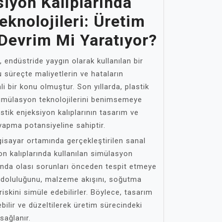
siyon Kalıplarında
knolojileri: Üretim
Devrim Mi Yaratıyor?
, endüstride yaygın olarak kullanılan bir
 süreçte maliyetlerin ve hataların
 bir konu olmuştur. Son yıllarda, plastik
 simülasyon teknolojilerini benimsemeye
astik enjeksiyon kalıplarının tasarım ve
yapma potansiyeline sahiptir.
lgisayar ortamında gerçekleştirilen sanal
yon kalıplarında kullanılan simülasyon
ında olası sorunları önceden tespit etmeye
ıp doluluğunu, malzeme akışını, soğutma
skini simüle edebilirler. Böylece, tasarım
bilir ve düzeltilerek üretim sürecindeki
sağlanır.