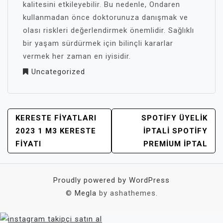
kalitesini etkileyebilir. Bu nedenle, Ondaren
kullanmadan önce doktorunuza danışmak ve
olası riskleri değerlendirmek önemlidir. Sağlıklı
bir yaşam sürdürmek için bilinçli kararlar
vermek her zaman en iyisidir.
Uncategorized
YAZI
KERESTE FIYATLARI
SPOTIFY ÜYELIK
GEZINMESI
2023 1 M3 KERESTE
İPTALI SPOTIFY
FIYATI
PREMIUM İPTAL
Proudly powered by WordPress
©
Megla
by ashathemes.