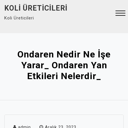
Skip
KOLI ÜRETICILERI
to
Koli Üreticileri
content
Close
Menu
Ondaren Nedir Ne İşe
Yarar_ Ondaren Yan
Etkileri Nelerdir_
admin
Aralık 23, 2023