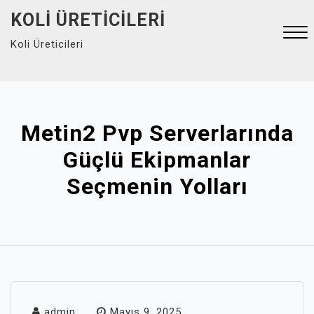
Skip
KOLI ÜRETICILERI
to
Koli Üreticileri
content
Close
Menu
Metin2 Pvp Serverlarında
Güçlü Ekipmanlar
Seçmenin Yolları
admin
Mayıs 9, 2025