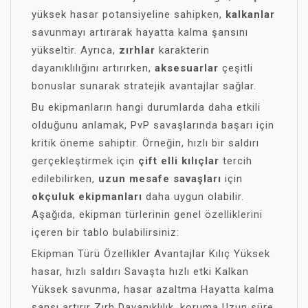
yüksek hasar potansiyeline sahipken,
kalkanlar
savunmayı artırarak hayatta kalma şansını
yükseltir. Ayrıca,
zırhlar
karakterin
dayanıklılığını artırırken,
aksesuarlar
çeşitli
bonuslar sunarak stratejik avantajlar sağlar.
Bu ekipmanların hangi durumlarda daha etkili
olduğunu anlamak, PvP savaşlarında başarı için
kritik öneme sahiptir. Örneğin, hızlı bir saldırı
gerçekleştirmek için
çift elli kılıçlar
tercih
edilebilirken,
uzun mesafe savaşları
için
okçuluk ekipmanları
daha uygun olabilir.
Aşağıda, ekipman türlerinin genel özelliklerini
içeren bir tablo bulabilirsiniz:
Ekipman Türü Özellikler Avantajlar Kılıç Yüksek
hasar, hızlı saldırı Savaşta hızlı etki Kalkan
Yüksek savunma, hasar azaltma Hayatta kalma
şansı artırır Zırh Dayanıklılık, koruma Uzun süre