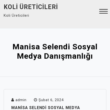
Skip
KOLI ÜRETICILERI
to
Koli Üreticileri
content
Close
Menu
Manisa Selendi Sosyal
Medya Danışmanlığı
admin
Şubat 6, 2024
MANISA SELENDI SOSYAL MEDYA