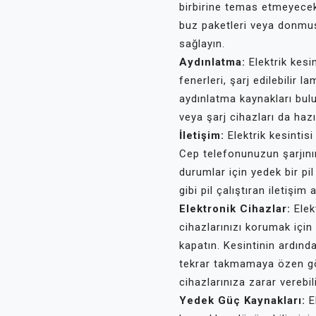
birbirine temas etmeyecek
buz paketleri veya donmu
sağlayın.
Aydınlatma:
Elektrik kesi
fenerleri, şarj edilebilir 
aydınlatma kaynakları bulu
veya şarj cihazları da haz
İletişim:
Elektrik kesintis
Cep telefonunuzun şarjını
durumlar için yedek bir pi
gibi pil çalıştıran iletişim
Elektronik Cihazlar:
Elekt
cihazlarınızı korumak için 
kapatın. Kesintinin ardınd
tekrar takmamaya özen gös
cihazlarınıza zarar verebili
Yedek Güç Kaynakları:
El