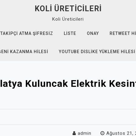
KOLI ÜRETICILERI
Koli Üreticileri
TAKIPÇI ATMA ŞIFRESIZ
LISTE
ONAY
RETWEET HI
ĞENI KAZANMA HILESI
YOUTUBE DISLIKE YÜKLEME HILESI
atya Kuluncak Elektrik Kesin
admin
Ağustos 21,