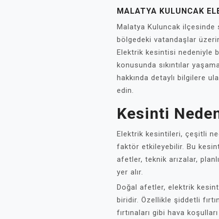
MALATYA KULUNCAK ELE
Malatya Kuluncak ilçesinde s
bölgedeki vatandaşlar üzeri
Elektrik kesintisi nedeniyle 
konusunda sıkıntılar yaşamak
hakkında detaylı bilgilere 
edin.
Kesinti Neden
Elektrik kesintileri, çeşitli
faktör etkileyebilir. Bu kesi
afetler, teknik arızalar, plan
yer alır.
Doğal afetler, elektrik kesin
biridir. Özellikle şiddetli fır
fırtınaları gibi hava koşulla