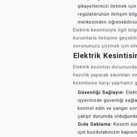
şikayetlerinizi iletmek içi
regülatörünün iletişim bilg
merkezinden öğrenebilirsi
Elektrik kesintisiyle ilgili bi
kurumlarla iletişime geçebil
sorununuzu çözmek için elle
Elektrik Kesintisi
Elektrik kesintisi durumunda
hazırlık yaparak sıkıntıları en
kesintisine karşı yapmanız 
Güvenliği Sağlayın:
Elekt
işyerinizde güvenliği sağl
kontrol edin ve yangın sö
çalışır durumda olduğund
Gıda Saklama:
Kesinti sü
için buzdolabınızın kapıs