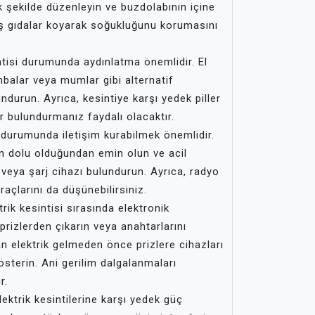
 şekilde düzenleyin ve buzdolabının içine
ş gıdalar koyarak soğukluğunu korumasını
ntisi durumunda aydınlatma önemlidir. El
lambalar veya mumlar gibi alternatif
ndurun. Ayrıca, kesintiye karşı yedek piller
ır bulundurmanız faydalı olacaktır.
i durumunda iletişim kurabilmek önemlidir.
n dolu olduğundan emin olun ve acil
l veya şarj cihazı bulundurun. Ayrıca, radyo
 araçlarını da düşünebilirsiniz.
rik kesintisi sırasında elektronik
prizlerden çıkarın veya anahtarlarını
an elektrik gelmeden önce prizlere cihazları
terin. Ani gerilim dalgalanmaları
r.
ektrik kesintilerine karşı yedek güç