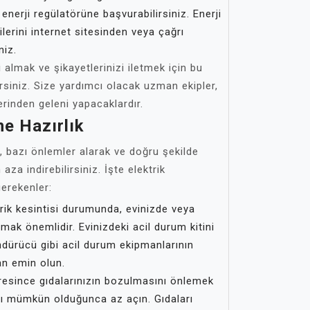
n enerji regülatörüne başvurabilirsiniz. Enerji
ilerini internet sitesinden veya çağrı
niz.
lgi almak ve şikayetlerinizi iletmek için bu
irsiniz. Size yardımcı olacak uzman ekipler,
rinden geleni yapacaklardır.
ne Hazırlık
, bazı önlemler alarak ve doğru şekilde
 aza indirebilirsiniz. İşte elektrik
gerekenler:
rik kesintisi durumunda, evinizde veya
amak önemlidir. Evinizdeki acil durum kitini
ndürücü gibi acil durum ekipmanlarının
an emin olun.
resince gıdalarınızın bozulmasını önlemek
ını mümkün olduğunca az açın. Gıdaları