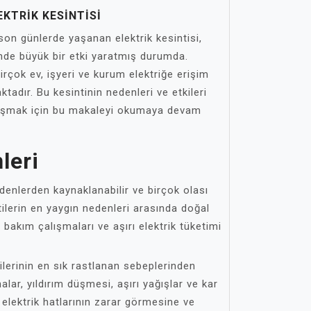
KTRIK KESINTISI
on günlerde yaşanan elektrik kesintisi,
nde büyük bir etki yaratmış durumda.
birçok ev, işyeri ve kurum elektriğe erişim
tadır. Bu kesintinin nedenleri ve etkileri
ulaşmak için bu makaleyi okumaya devam
leri
 nedenlerden kaynaklanabilir ve birçok olası
ntilerin en yaygın nedenleri arasında doğal
lı bakım çalışmaları ve aşırı elektrik tüketimi
tilerinin en sık rastlanan sebeplerinden
tınalar, yıldırım düşmesi, aşırı yağışlar ve kar
rı elektrik hatlarının zarar görmesine ve