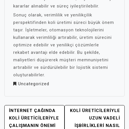
kararlar alınabilir ve süreç iyileştirilebilir.
Sonuç olarak, verimlilik ve yenilikçilik
perspektifinden koli üretimi süreci büyük önem
taşır. İşletmeler, otomasyon teknolojilerini
kullanarak verimliliği artırabilir, üretim sürecini
optimize edebilir ve yenilikçi çözümlerle
rekabet avantajı elde edebilir. Bu şekilde,
maliyetleri düşürerek müşteri memnuniyetini
artırabilir ve sürdürülebilir bir lojistik sistemi
oluşturabilirler.
Uncategorized
YAZI
İNTERNET ÇAĞINDA
KOLI ÜRETICILERIYLE
GEZINMESI
KOLI ÜRETICILERIYLE
UZUN VADELI
ÇALIŞMANIN ÖNEMI
IŞBIRLIKLERI NASIL