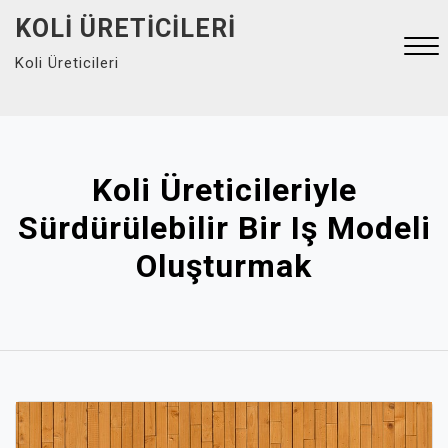
Skip
KOLI ÜRETICILERI
to
Koli Üreticileri
content
Close
Menu
Koli Üreticileriyle
Sürdürülebilir Bir Iş Modeli
Oluşturmak