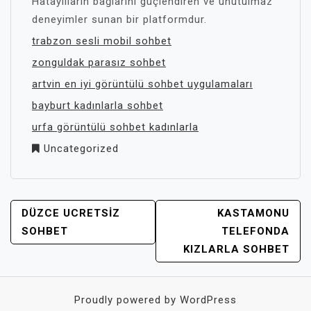
Hataylıların bağlarını güçlendiren ve unutulmaz
deneyimler sunan bir platformdur.
trabzon sesli mobil sohbet
zonguldak parasız sohbet
artvin en iyi görüntülü sohbet uygulamaları
bayburt kadınlarla sohbet
urfa görüntülü sohbet kadınlarla
Uncategorized
YAZI
DÜZCE UCRETSIZ
KASTAMONU
GEZINMESI
SOHBET
TELEFONDA
KIZLARLA SOHBET
Proudly powered by WordPress