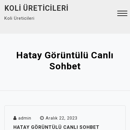
Skip
KOLI ÜRETICILERI
to
Koli Üreticileri
content
Close
Menu
Hatay Görüntülü Canlı
Sohbet
admin
Aralık 22, 2023
HATAY GÖRÜNTÜLÜ CANLI SOHBET