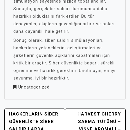
simülasyon sayesinde hızlıca toparlandılar.
Sonuçta, gerçek bir saldırı durumunda daha
hazırlıklı olduklarını fark ettiler. Bu tür
deneyimler, ekiplerin güvenliğini artırır ve onları
daha dayanıklı hale getirir.
Sonuç olarak, siber saldırı simülasyonları,
hackerların yeteneklerini geliştirmeleri ve
şirketlerin güvenlik açıklarını kapatmaları için
kritik bir araçtır. Siber güvenlikte başarı, sürekli
öğrenme ve hazırlık gerektirir. Unutmayın, en iyi
savunma, iyi bir hazırlıktır.
Uncategorized
YAZI
HACKERLARIN SIBER
HARVEST CHERRY
GEZINMESI
GÜVENLIKTE SIBER
SARMA TÜTÜNÜ –
SALDIRILARDA
VIŞNE AROMALI –