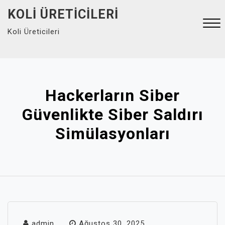
Skip
KOLI ÜRETICILERI
to
Koli Üreticileri
content
Close
Menu
Hackerların Siber
Güvenlikte Siber Saldırı
Simülasyonları
admin
Ağustos 30, 2025