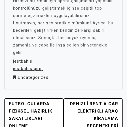
Hızınızı artırmak için sprint çalışmaları yapabilir,
kontrolünüzü geliştirmek içinse çeşitli top
sürme egzersizleri uygulayabilirsiniz.
Unutmayın, her şey pratikle mümkün! Ayrıca, bu
becerileri geliştirirken kendinize karşı sabırlı
olmalısınız. Sonuçta, her büyük oyuncu,
zamanla ve çaba ile inşa edilen bir yetenekle
gelir.
jestbahis
jestbahis giriş
Uncategorized
YAZI
FUTBOLCULARDA
DENIZLI RENT A CAR
GEZINMESI
FIZIKSEL HAZIRLIK
ELEKTRIKLI ARAÇ
SAKATLIKLARI
KIRALAMA
ÖNLEME
SEÇENEKLERI