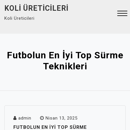
Skip
KOLI ÜRETICILERI
to
Koli Üreticileri
content
Close
Menu
Futbolun En İyi Top Sürme
Teknikleri
admin
Nisan 13, 2025
FUTBOLUN EN İYI TOP SÜRME