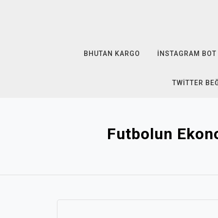
Skip
to
content
BHUTAN KARGO
İNSTAGRAM BOT 
TWITTER BE
Futbolun Ekono