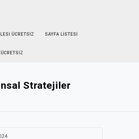
LESI ÜCRETSIZ
SAYFA LISTESI
 ÜCRETSIZ
sal Stratejiler
024