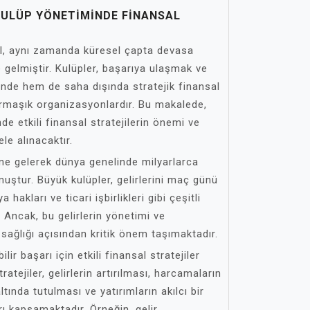
ULÜP YÖNETIMINDE FINANSAL
il, aynı zamanda küresel çapta devasa
 gelmiştir. Kulüpler, başarıya ulaşmak ve
nde hem de saha dışında stratejik finansal
armaşık organizasyonlardır. Bu makalede,
de etkili finansal stratejilerin önemi ve
le alınacaktır.
ine gelerek dünya genelinde milyarlarca
muştur. Büyük kulüpler, gelirlerini maç günü
 hakları ve ticari işbirlikleri gibi çeşitli
 Ancak, bu gelirlerin yönetimi ve
 sağlığı açısından kritik önem taşımaktadır.
lir başarı için etkili finansal stratejiler
atejiler, gelirlerin artırılması, harcamaların
ltında tutulması ve yatırımların akılcı bir
rı kapsamaktadır. Örneğin, gelir