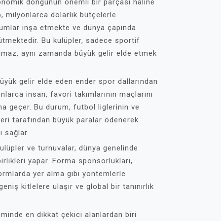
onomik döngünün önemli bir parçası haline
, milyonlarca dolarlık bütçelerle
yumlar inşa etmekte ve dünya çapında
tmektedir. Bu kulüpler, sadece sportif
lmaz, aynı zamanda büyük gelir elde etmek
üyük gelir elde eden ender spor dallarından
onlarca insan, favori takımlarının maçlarını
na geçer. Bu durum, futbol liglerinin ve
leri tarafından büyük paralar ödenerek
ı sağlar.
ulüpler ve turnuvalar, dünya genelinde
birlikleri yapar. Forma sponsorlukları,
tformlarda yer alma gibi yöntemlerle
geniş kitlelere ulaşır ve global bir tanınırlık
inde en dikkat çekici alanlardan biri