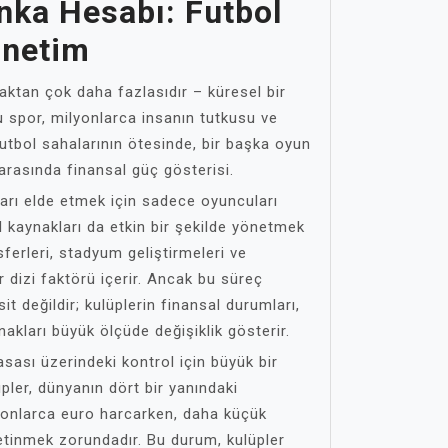
nka Hesabı: Futbol
önetim
aktan çok daha fazlasıdır – küresel bir
u spor, milyonlarca insanın tutkusu ve
utbol sahalarının ötesinde, bir başka oyun
arasında finansal güç gösterisi.
şarı elde etmek için sadece oyuncuları
 kaynakları da etkin bir şekilde yönetmek
ferleri, stadyum geliştirmeleri ve
ir dizi faktörü içerir. Ancak bu süreç
 değildir; kulüplerin finansal durumları,
nakları büyük ölçüde değişiklik gösterir.
asası üzerindeki kontrol için büyük bir
üpler, dünyanın dört bir yanındaki
yonlarca euro harcarken, daha küçük
 yetinmek zorundadır. Bu durum, kulüpler