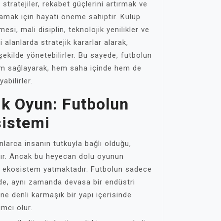
 stratejiler, rekabet güçlerini artırmak ve
lamak için hayati öneme sahiptir. Kulüp
mesi, mali disiplin, teknolojik yenilikler ve
 alanlarda stratejik kararlar alarak,
r şekilde yönetebilirler. Bu sayede, futbolun
m sağlayarak, hem saha içinde hem de
abilirler.
ık Oyun: Futbolun
sistemi
larca insanın tutkuyla bağlı olduğu,
ıdır. Ancak bu heyecan dolu oyunun
l ekosistem yatmaktadır. Futbolun sadece
nde, aynı zamanda devasa bir endüstri
e denli karmaşık bir yapı içerisinde
ımcı olur.