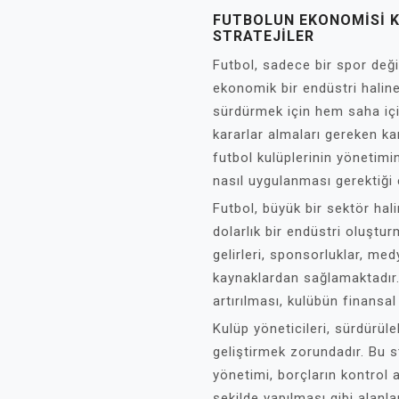
FUTBOLUN EKONOMISI K
STRATEJILER
Futbol, sadece bir spor değ
ekonomik bir endüstri haline
sürdürmek için hem saha içi
kararlar almaları gereken k
futbol kulüplerinin yönetimin
nasıl uygulanması gerektiği e
Futbol, büyük bir sektör hal
dolarlık bir endüstri oluştur
gelirleri, sponsorluklar, medya
kaynaklardan sağlamaktadır.
artırılması, kulübün finansal
Kulüp yöneticileri, sürdürülebi
geliştirmek zorundadır. Bu str
yönetimi, borçların kontrol a
şekilde yapılması gibi alanla