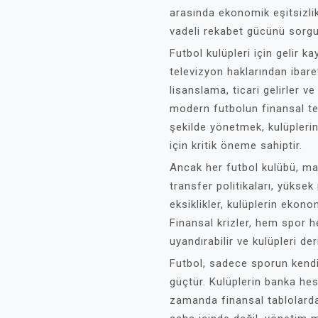
arasında ekonomik eşitsizli
vadeli rekabet gücünü sorgul
Futbol kulüpleri için gelir k
televizyon haklarından ibare
lisanslama, ticari gelirler v
modern futbolun finansal tem
şekilde yönetmek, kulüplerin
için kritik öneme sahiptir.
Ancak her futbol kulübü, mali
transfer politikaları, yüksek
eksiklikler, kulüplerin ekon
Finansal krizler, hem spor 
uyandırabilir ve kulüpleri deri
Futbol, sadece sporun kendi
güçtür. Kulüplerin banka hes
zamanda finansal tablolard