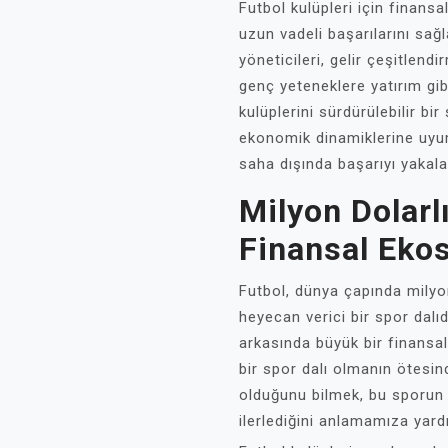
Futbol kulüpleri için finansal
uzun vadeli başarılarını sağ
yöneticileri, gelir çeşitlendir
genç yeteneklere yatırım gibi
kulüplerini sürdürülebilir bi
ekonomik dinamiklerine uyu
saha dışında başarıyı yakalay
Milyon Dolarl
Finansal Eko
Futbol, dünya çapında milyon
heyecan verici bir spor dal
arkasında büyük bir finansa
bir spor dalı olmanın ötesi
olduğunu bilmek, bu sporun n
ilerlediğini anlamamıza yard