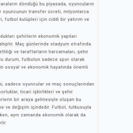
 paraların döndüğü bu piyasada, oyuncuların
Bir oyuncunun transfer ücreti, milyonlarca
, futbol kulüpleri için ciddi bir yatırım ve
dukları şehirlerin ekonomik yapıları
sahiptir. Maç günlerinde stadyum etrafında
tliliği ve taraftarların harcamaları, şehir
 Bu durum, futbolun sadece spor olarak
rin sosyal ve ekonomik hayatında önemli
.
mi, sadece oyuncular ve maç sonuçlarından
rluklar, ticari işbirlikleri ve şehir
törlerin bir araya gelmesiyle oluşan bu
e ve değişim içindedir. Futbol, tutkusuyla
erken, aynı zamanda ekonomik olarak da
tir.