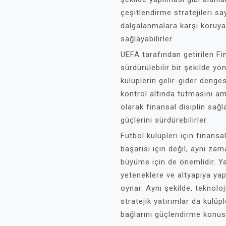
çeşitlendirme stratejileri sa
dalgalanmalara karşı koruyabi
sağlayabilirler.
UEFA tarafından getirilen Fin
sürdürülebilir bir şekilde yö
kulüplerin gelir-gider denge
kontrol altında tutmasını am
olarak finansal disiplin sağl
güçlerini sürdürebilirler.
Futbol kulüpleri için finans
başarısı için değil, aynı zam
büyüme için de önemlidir. Ya
yeteneklere ve altyapıya yapı
oynar. Aynı şekilde, teknoloj
stratejik yatırımlar da kulüpl
bağlarını güçlendirme konusu