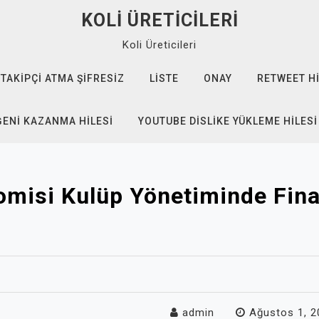
KOLI ÜRETICILERI
Koli Üreticileri
TAKIPÇI ATMA ŞIFRESIZ
LISTE
ONAY
RETWEET HI
ĞENI KAZANMA HILESI
YOUTUBE DISLIKE YÜKLEME HILESI
misi Kulüp Yönetiminde Finan
admin
Ağustos 1, 2