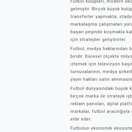
Futbol kulüpleri, modern ek
gelmiştir. Birçok büyük kulüp
transferler yapmakta, stad
markalaşma çalışmaları yürü
başarı peşinde koşmakla ka
için stratejiler geliştirirler.
Futbol, medya haklarından b
biridir. Küresel ölçekte mily
izlemek için televizyon başı
turnuvalarının, medya şirket
yayın hakları satın alınmasın
Futbol dünyasındaki büyük k
birçok marka ile stratejik iş
reklam panoları, dijital pla
markalar, futbol aracılığıyla 
elde eder.
Futbolun ekonomik ekosistem