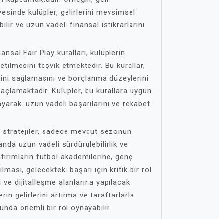
yesinde kulüpler, gelirlerini mevsimsel
lir ve uzun vadeli finansal istikrarlarını
ansal Fair Play kuralları, kulüplerin
netilmesini teşvik etmektedir. Bu kurallar,
sini sağlamasını ve borçlanma düzeylerini
açlamaktadır. Kulüpler, bu kurallara uygun
ayarak, uzun vadeli başarılarını ve rekabet
al stratejiler, sadece mevcut sezonun
anda uzun vadeli sürdürülebilirlik ve
tırımların futbol akademilerine, genç
lması, gelecekteki başarı için kritik bir rol
i ve dijitalleşme alanlarına yapılacak
erin gelirlerini artırma ve taraftarlarla
nda önemli bir rol oynayabilir.