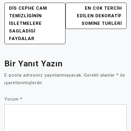
YAZI
DIS CEPHE CAM
EN COK TERCIH
GEZINMESI
TEMIZLIGININ
EDILEN DEKORATIF
İSLETMELERE
SOMINE TURLERI
SAGLADIGI
FAYDALAR
Bir Yanıt Yazın
E-posta adresiniz yayınlanmayacak.
Gerekli alanlar
*
ile
işaretlenmişlerdir
Yorum
*