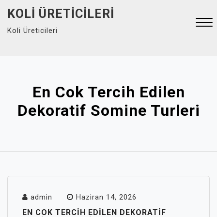
Skip
KOLI ÜRETICILERI
to
Koli Üreticileri
content
Close
Menu
En Cok Tercih Edilen
Dekoratif Somine Turleri
admin
Haziran 14, 2026
EN COK TERCIH EDILEN DEKORATIF