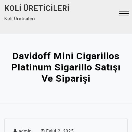
Skip
KOLI ÜRETICILERI
to
Koli Üreticileri
content
Close
Menu
Davidoff Mini Cigarillos
Platinum Sigarillo Satışı
Ve Siparişi
admin
Eylül 2, 2025