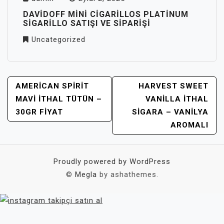
DAVIDOFF MINI CIGARILLOS PLATINUM
SIGARILLO SATIŞI VE SIPARIŞI
Uncategorized
YAZI
AMERICAN SPIRIT
HARVEST SWEET
GEZINMESI
MAVI İTHAL TÜTÜN –
VANILLA ITHAL
30GR FIYAT
SIGARA – VANILYA
AROMALI
Proudly powered by WordPress
©
Megla
by ashathemes.