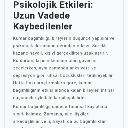
Psikolojik Etkileri:
Uzun Vadede
Kaybedilenler
Kumar bağımlılığı, bireylerin düşünce yapısını ve
psikolojik durumunu derinden etkiler. Sürekli
kazanç hayali, kişiyi gerçeklikten uzaklaştırır.
Bu durum, kişinin kendine olan güvenini
zedelerken, aynı zamanda anksiyete ve
depresyon gibi ruhsal bozuklukları tetikleyebilir.
Hatta bazı araştırmalara göre, kumar
bağımlılığının etkisi altında kalan bireyler, intihar
düşünceleriyle bile karşılaşabilirler.
Kumar bağımlılığı, sadece finansal kayıplarla
sınırlı kalmaz. Zamanla, aile ilişkileri,
arkadaşlıklar ve iş hayatı da bu bağımlılıktan