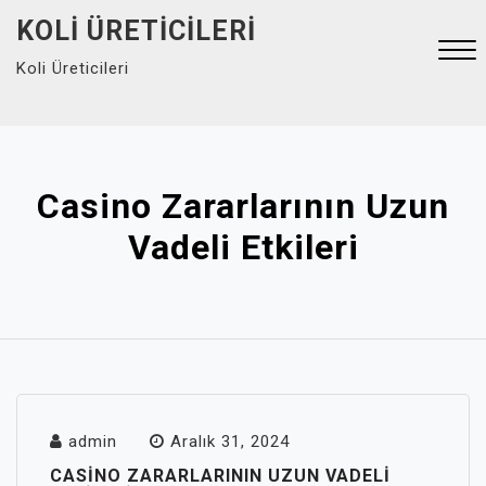
Skip
KOLI ÜRETICILERI
to
Koli Üreticileri
content
Close
Menu
Casino Zararlarının Uzun
Vadeli Etkileri
admin
Aralık 31, 2024
CASINO ZARARLARININ UZUN VADELI