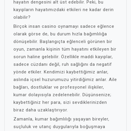
hayatın dengesini alt üst edebilir. Peki, bu
kayıpların hayatımızdaki etkileri ne kadar derin
olabilir?
Birçok insan casino oynamayı sadece eğlence
olarak görse de, bu durum hızla bağımlılığa
dönüşebilir. Başlangıçta eğlenceli görünen bir
oyun, zamanla kişinin tüm hayatını etkileyen bir
sorun haline gelebilir. Özellikle maddi kayıplar,
sadece cüzdanı değil, ruh sağlığını da negatif
yönde etkiler. Kendimizi kaybettiğimiz anlar,
aslında içsel huzurumuzu yitirdiğimiz anlar. Aile
bağları, dostluklar ve profesyonel ilişkiler,
kumar dolayısıyla zedelenebilir. Düşünsenize;
kaybettiğiniz her para, sizi sevdiklerinizden
biraz daha uzaklaştırıyor.
Zamanla, kumar bağımlılığı yaşayan bireyler,
suçluluk ve utanç duygularıyla boğuşmaya