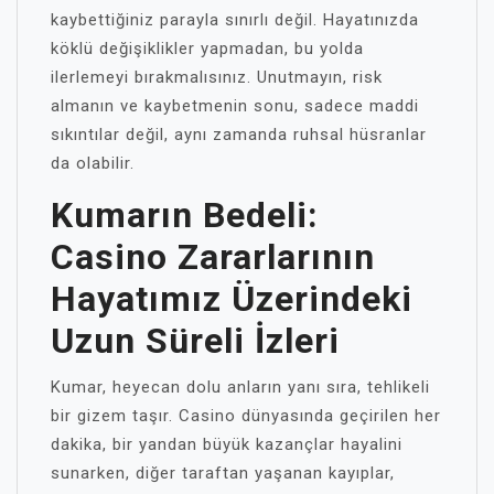
kaybettiğiniz parayla sınırlı değil. Hayatınızda
köklü değişiklikler yapmadan, bu yolda
ilerlemeyi bırakmalısınız. Unutmayın, risk
almanın ve kaybetmenin sonu, sadece maddi
sıkıntılar değil, aynı zamanda ruhsal hüsranlar
da olabilir.
Kumarın Bedeli:
Casino Zararlarının
Hayatımız Üzerindeki
Uzun Süreli İzleri
Kumar, heyecan dolu anların yanı sıra, tehlikeli
bir gizem taşır. Casino dünyasında geçirilen her
dakika, bir yandan büyük kazançlar hayalini
sunarken, diğer taraftan yaşanan kayıplar,