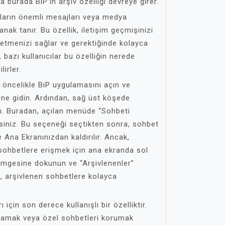
da burada BiP’in arşiv özelliği devreye girer.
ıcıların önemli mesajları veya medya
nak tanır. Bu özellik, iletişim geçmişinizi
 etmenizi sağlar ve gerektiğinde kolayca
 bazı kullanıcılar bu özelliğin nerede
irler.
n öncelikle BiP uygulamasını açın ve
ine gidin. Ardından, sağ üst köşede
. Buradan, açılan menüde “Sohbeti
siniz. Bu seçeneği seçtikten sonra, sohbet
 Ana Ekranınızdan kaldırılır. Ancak,
sohbetlere erişmek için ana ekranda sol
mgesine dokunun ve “Arşivlenenler”
e, arşivlenen sohbetlere kolayca
rı için son derece kullanışlı bir özelliktir.
aklamak veya özel sohbetleri korumak