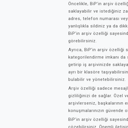
Öncelikle, BiP’in arşiv özell
saklayabilir ve istediğiniz z
adres, telefon numarası veya
yanlışlıkla sildiniz ya da di
BiP’in arşiv özelliği sayesin
görebilirsiniz.
Ayrıca, BiP’in arşiv özelliği
kategorilendirme imkanı da su
getirip iş arşivinizde saklaya
ayrı bir klasöre taşıyabilirs
bulabilir ve yönetebilirsiniz.
Arşiv özelliği sadece mesaj
gizliliğinizi de sağlar. Özel
arşivlerseniz, başkalarının 
konuşmalarınızın güvende ol
BiP’in arşiv özelliği sayesin
çözebilirsiniz. Önemli iletişi