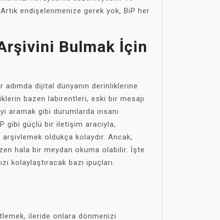
iz. Artık endişelenmenize gerek yok, BiP her
Arşivini Bulmak İçin
er adımda dijital dünyanın derinliklerine
klerin bazen labirentleri, eski bir mesajı
giyi aramak gibi durumlarda insanı
iP gibi güçlü bir iletişim aracıyla,
 arşivlemek oldukça kolaydır. Ancak,
zen hala bir meydan okuma olabilir. İşte
zı kolaylaştıracak bazı ipuçları.
etlemek, ileride onlara dönmenizi