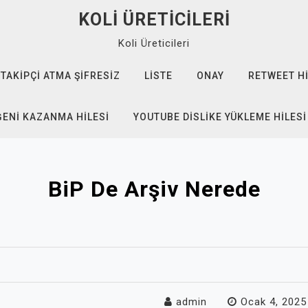
KOLI ÜRETICILERI
Koli Üreticileri
TAKIPÇI ATMA ŞIFRESIZ
LISTE
ONAY
RETWEET HI
ĞENI KAZANMA HILESI
YOUTUBE DISLIKE YÜKLEME HILESI
BiP De Arşiv Nerede
admin
Ocak 4, 2025