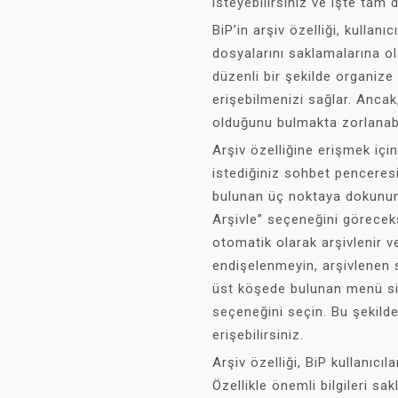
isteyebilirsiniz ve işte tam 
BiP’in arşiv özelliği, kullan
dosyalarını saklamalarına ola
düzenli bir şekilde organize
erişebilmenizi sağlar. Ancak,
olduğunu bulmakta zorlanabil
Arşiv özelliğine erişmek içi
istediğiniz sohbet penceres
bulunan üç noktaya dokunun
Arşivle” seçeneğini görecek
otomatik olarak arşivlenir ve
endişelenmeyin, arşivlenen 
üst köşede bulunan menü si
seçeneğini seçin. Bu şekild
erişebilirsiniz.
Arşiv özelliği, BiP kullanıcıla
Özellikle önemli bilgileri s