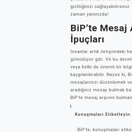
gizliliğinizi sağlayabilirsin
zaman yanınızda!
BiP’te Mesaj 
İpuçları
İnsanlar artık iletişimdeki h
gömülüyor gibi. Ve bu derinli
veya belki de önemli bir bil
kaygılandırabilir. Neyse ki, B
mesajlarınızı düzenlemek ve
aradığınız mesajı bulmak ba
BiP’te mesaj arşivini bulmanı
Konuşmaları Etiketleyin
: BiP’te, konuşmaları etik