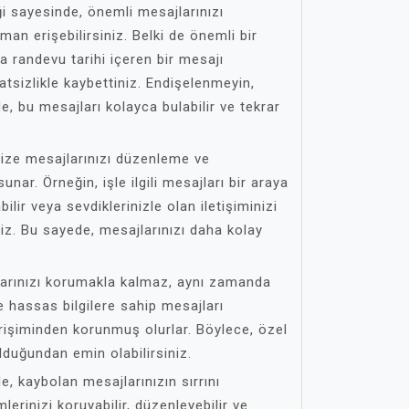
iği sayesinde, önemli mesajlarınızı
aman erişebilirsiniz. Belki de önemli bir
 randevu tarihi içeren bir mesajı
kkatsizlikle kaybettiniz. Endişelenmeyin,
de, bu mesajları kolayca bulabilir ve tekrar
 size mesajlarınızı düzenleme ve
nar. Örneğin, işle ilgili mesajları bir araya
bilir veya sevdiklerinizle olan iletişiminizi
iniz. Bu sayede, mesajlarınızı daha kolay
larınızı korumakla kalmaz, aynı zamanda
 ve hassas bilgilere sahip mesajları
erişiminden korunmuş olurlar. Böylece, özel
duğundan emin olabilirsiniz.
de, kaybolan mesajlarınızın sırrını
mlerinizi koruyabilir, düzenleyebilir ve