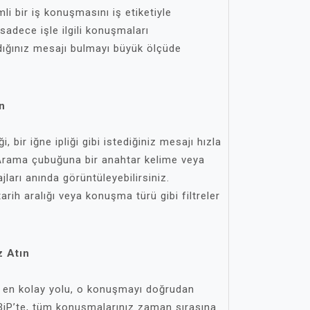
mli bir iş konuşmasını iş etiketiyle
sadece işle ilgili konuşmaları
radığınız mesajı bulmayı büyük ölçüde
n
i, bir iğne ipliği gibi istediğiniz mesajı hızla
 Arama çubuğuna bir anahtar kelime veya
ajları anında görüntüleyebilirsiniz.
arih aralığı veya konuşma türü gibi filtreler
 Atın
n en kolay yolu, o konuşmayı doğrudan
BiP’te, tüm konuşmalarınız zaman sırasına