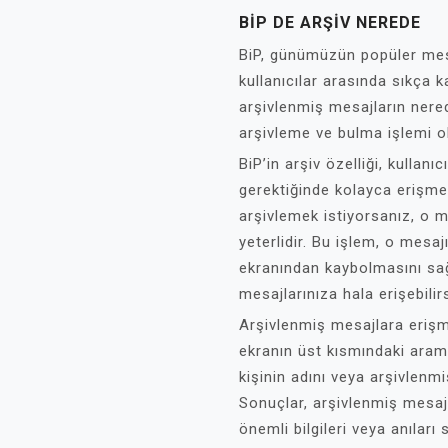
BIP DE ARŞIV NEREDE
BiP, günümüzün popüler mes
kullanıcılar arasında sıkça k
arşivlenmiş mesajların nere
arşivleme ve bulma işlemi ol
BiP’in arşiv özelliği, kullan
gerektiğinde kolayca erişmel
arşivlemek istiyorsanız, o 
yeterlidir. Bu işlem, o mesaj
ekranından kaybolmasını sağ
mesajlarınıza hala erişebilirs
Arşivlenmiş mesajlara erişm
ekranın üst kısmındaki aram
kişinin adını veya arşivlenmi
Sonuçlar, arşivlenmiş mesajl
önemli bilgileri veya anıları